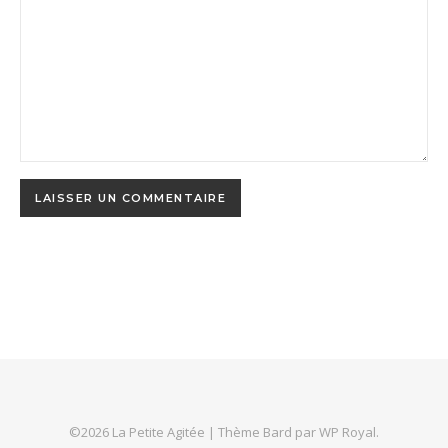
©2026 La Petite Agitée |
Thème Bard par
WP Royal
.